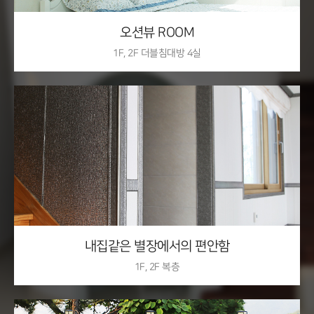
오션뷰 ROOM
1F, 2F 더블침대방 4실
1F, 2F 복층
자세히 보기
내집같은 별장에서의 편안함
1F, 2F 복층
오션풀빌라