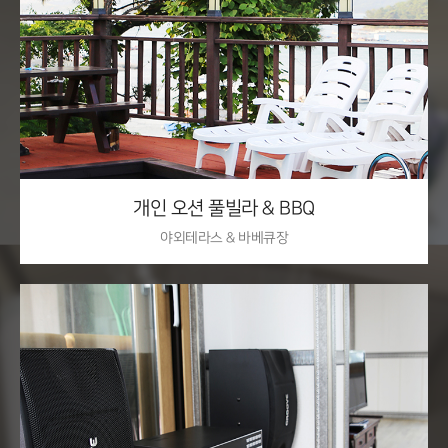
자세히 보기
개인 오션 풀빌라 & BBQ
야외테라스 & 바베큐장
노래방 시스템
자세히 보기