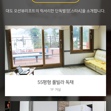
대도 오션뷰리조트의 럭셔리한 단독별장[스타A]을 소개합니다.
1F 거실
55평형 풀빌라 독채
1F 거실
1F 주방/식탁